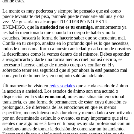
donde estés.
La mente es muy poderosa y siempre he pensado que así como
puede levantarte del piso, también puede mandarte ahí una y otra
vez. Me gustaría recalcar que TU CUERPO NO ES TU
ENEMIGO, que
la ansiedad no es tu enemiga
, anteriormente ya
les había mencionado que cuando tu cuerpo te habla y no lo
escuchas, buscará la forma de hacerte saber que se encuentra mal.
Confía en tu cuerpo, analiza en lo profundo qué es lo que necesitas,
todos le damos una forma a nuestra ansiedad y cada uno de nosotros
la describimos como la vemos dentro de sí mismos. Debes aprender
a resignificarla y darle una forma menos cruel por así decirlo, es
necesario hacerse amigo de nuestro cuerpo y confiar en él y
sobretodo tener esa seguridad que si por ahora la está pasando mal
con ayuda de tu mente y en conjunto saldrán adelante.
Últimamente he visto en
redes sociales
que a cada estado de ánimo
la asocian a ansiedad.
L
os estados de ánimo son una actitud o
disposición en la
vida emocional
, no es una situación emocional
transitoria, es una forma de permanecer, de estar, cuya duración es
prolongada. Se diferencia de las emociones en que es menos
específico, menos intenso más duradero y menos dado a ser activado
por un determinado estímulo o evento, es muy importante que si tu
sientes que algo no está bien en ti busques ayuda profesional con un
psicólogo antes de tomar la decisión de comenzar un tratamiento.