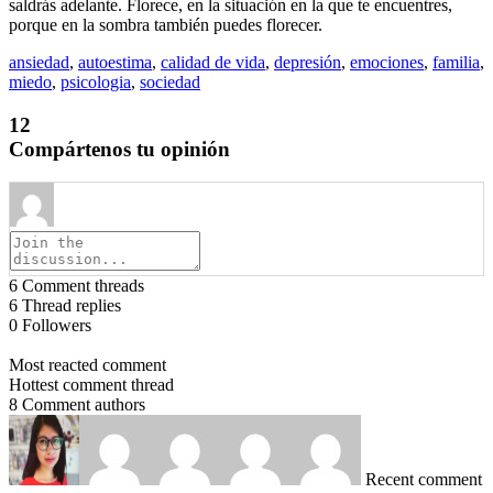
saldrás adelante. Florece, en la situación en la que te encuentres,
porque en la sombra también puedes florecer.
ansiedad
,
autoestima
,
calidad de vida
,
depresión
,
emociones
,
familia
,
miedo
,
psicologia
,
sociedad
12
Compártenos tu opinión
6
Comment threads
6
Thread replies
0
Followers
Most reacted comment
Hottest comment thread
8
Comment authors
Recent comment