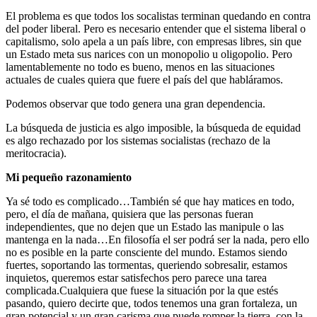
El problema es que todos los socalistas terminan quedando en contra
del poder liberal. Pero es necesario entender que el sistema liberal o
capitalismo, solo apela a un país libre, con empresas libres, sin que
un Estado meta sus narices con un monopolio u oligopolio. Pero
lamentablemente no todo es bueno, menos en las situaciones
actuales de cuales quiera que fuere el país del que habláramos.
Podemos observar que todo genera una gran dependencia.
La búsqueda de justicia es algo imposible, la búsqueda de equidad
es algo rechazado por los sistemas socialistas (rechazo de la
meritocracia).
Mi pequeño razonamiento
Ya sé todo es complicado…También
sé que hay matices en todo,
pero, el día de mañana, quisiera que las personas fueran
independientes, que no dejen que un Estado las manipule o las
mantenga en la nada…En filosofía el ser podrá ser la nada, pero ello
no es posible en la parte consciente del mundo. Estamos siendo
fuertes, soportando las tormentas, queriendo sobresalir, estamos
inquietos, queremos estar satisfechos pero parece una tarea
complicada.Cualquiera que fuese la situación por la que estés
pasando, quiero decirte que, todos tenemos una gran fortaleza, un
gran potencial y un gran carisma que puede romper la tierra, con la