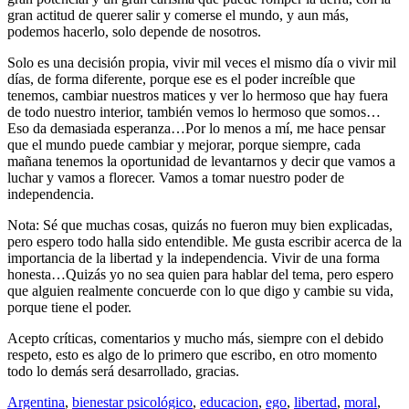
gran actitud de querer salir y comerse el mundo, y aun más,
podemos hacerlo, solo depende de nosotros.
Solo es una decisión propia, vivir mil veces el mismo día o vivir mil
días, de forma diferente, porque ese es el poder increíble que
tenemos, cambiar nuestros matices y ver lo hermoso que hay fuera
de todo nuestro interior, también vemos lo hermoso que somos…
Eso da demasiada esperanza…Por lo menos a mí, me hace pensar
que el mundo puede cambiar y mejorar, porque siempre, cada
mañana tenemos la oportunidad de levantarnos y decir que vamos a
luchar y vamos a florecer. Vamos a tomar nuestro poder de
independencia.
Nota: Sé que muchas cosas, quizás no fueron muy bien explicadas,
pero espero todo halla sido entendible. Me gusta escribir acerca de la
importancia de la libertad y la independencia. Vivir de una forma
honesta…Quizás yo no sea quien para hablar del tema, pero espero
que alguien realmente concuerde con lo que digo y cambie su vida,
porque tiene el poder.
Acepto críticas, comentarios y mucho más, siempre con el debido
respeto, esto es algo de lo primero que escribo, en otro momento
todo lo demás será desarrollado, gracias.
Argentina
,
bienestar psicológico
,
educacion
,
ego
,
libertad
,
moral
,