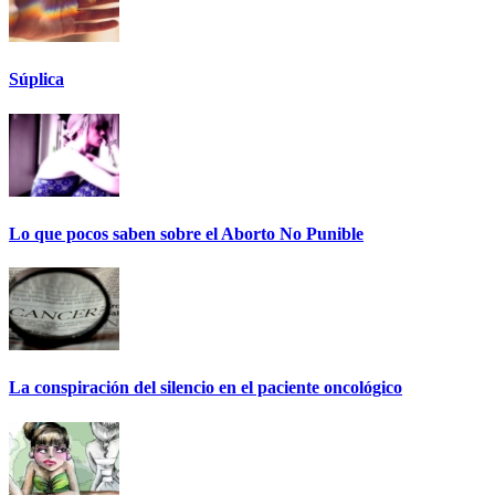
Súplica
Lo que pocos saben sobre el Aborto No Punible
La conspiración del silencio en el paciente oncológico