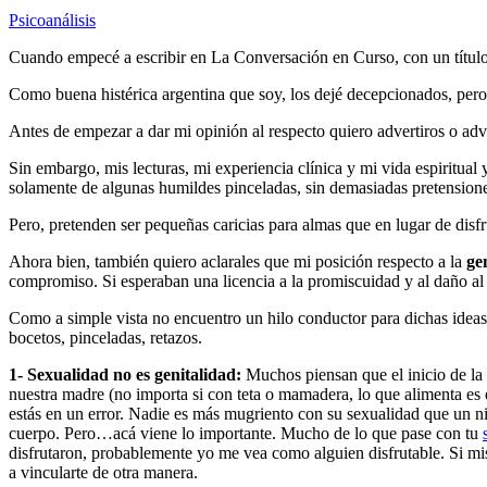
Psicoanálisis
Cuando empecé a escribir en La Conversación en Curso, con un títul
Como buena histérica argentina que soy, los dejé decepcionados, pero
Antes de empezar a dar mi opinión al respecto quiero advertiros o ad
Sin embargo, mis lecturas, mi experiencia clínica y mi vida espiritual
solamente de algunas humildes pinceladas, sin demasiadas pretension
Pero, pretenden ser pequeñas caricias para almas que en lugar de disfr
Ahora bien, también quiero aclarales que mi posición respecto a la
ge
compromiso. Si esperaban una licencia a la promiscuidad y al daño al pr
Como a simple vista no encuentro un hilo conductor para dichas ideas,
bocetos, pinceladas, retazos.
1- Sexualidad no es genitalidad:
Muchos piensan que el inicio de la
nuestra madre (no importa si con teta o mamadera, lo que alimenta es el
estás en un error. Nadie es más mugriento con su sexualidad que un n
cuerpo. Pero…acá viene lo importante. Mucho de lo que pase con tu
disfrutaron, probablemente yo me vea como alguien disfrutable. Si mi
a vincularte de otra manera.