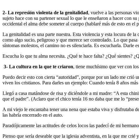
2- La represión violenta de la genitalidad
, vuelve a las personas vi
sujeto hace con su partener sexual lo que le enseñaron a hacer con su
occidental el alma debe someter al cuerpo (hablaré más de esto en el 
La genitalidad es una parte nuestra. Esta violencia y esta locura de l
como algo sucio, peligroso y que merece ser controlado. Lo que pasa c
síntomas molestos, el camino no es silenciarla. Es escucharla. Darle 
Escucha lo que tu alma necesita. ¿Qué te hace falta? ¿Qué sientes? ¿Qu
3- La cultura en la que te criaron
, tiene muchísimo que ver con los
Puedo decir esto con cierta “autoridad”, porque por un lado me crió u
viven los cristianos. Para darles un ejemplo: Cuando tenía 8 años más
Llegó a casa matándose de risa y diciéndole a mi madre: “A esta chini
que el padre”. (Aclaro que el chico tenía 16 no daba que me lo “prese
A mi viejo le encantaba tener una nena que estaba viva y disfrutaba de
las habría encerrado en el auto.
Paradójicamente las actitudes de celos locos las padecí de mi hermano
Pienso que sería deseable que la iglesia adventista, en la que me crié