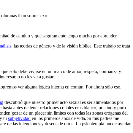
columnas iban sobre sexo.
 a mitad de camino y que seguramente tengo mucho por aprender.
nálisis
, las teorías de género y de la visión bíblica. Este trabajo se trata
s que solo debe vivirse en un marco de amor, respeto, confianza y
teresar, o no les va a gustar.
 logremos ver alguna lógica interna en común. Por ahora sólo eso,
ud
descubrió que nuestro primer acto sexual es ser alimentados por
hasta antes de tener relaciones coitales eras blanco, prístino y puro
enden gozar de un placer sin límites con todas las zonas erógenas del
 y tu
subjetividad
en los primeros años de vida. Si mis padres me
ré de las intenciones y deseos de otros. La psicoterapia puede ayudar