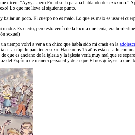
 me dicen: “Ayyy…pero Freud se la pasaba hablando de sexxxooo.” Apa
exo! Lo que me lleva al siguiente punto.
y bailar un poco. El cuerpo no es malo. Lo que es malo es usar el cuer
madre. Es cierto, pero esto venía de la locura que tenía, era borderlin
ión sexual)
ce un tiempo volví a ver a un chico que había sido mi crash en la
adolesc
ía casar rápido para tener sexo. Hace unos 15 años está casado con una 
 de que es anciano de la iglesia y la iglesia vería muy mal que se sep
voz del Espíritu de manera personal y dejar que Él nos guíe, es lo que ll