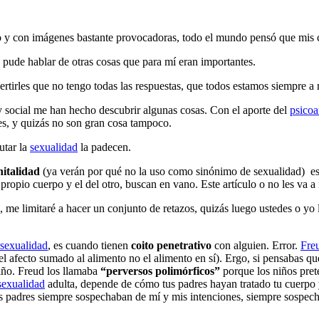
o y con imágenes bastante provocadoras, todo el mundo pensó que mis 
 pude hablar de otras cosas que para mí eran importantes.
vertirles que no tengo todas las respuestas, que todos estamos siempre
 y social me han hecho descubrir algunas cosas. Con el aporte del
psicoa
es, y quizás no son gran cosa tampoco.
utar la
sexualidad
la padecen.
nitalidad
(ya verán por qué no la uso como sinónimo de sexualidad)
e
opio cuerpo y el del otro, buscan en vano. Este artículo o no les va a in
 me limitaré a hacer un conjunto de retazos, quizás luego ustedes o yo
sexualidad
, es cuando tienen
coito penetrativo
con alguien. Error.
Fre
 afecto sumado al alimento no el alimento en sí). Ergo, si pensabas que 
iño. Freud los llamaba
“perversos polimórficos”
porque los niños pret
sexualidad
adulta, depende de cómo tus padres hayan tratado tu cuerpo
s padres siempre sospechaban de mí y mis intenciones, siempre sospecha