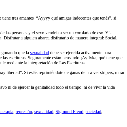
 tiene tres amantes
“Ayyyy qué amigas indecentes que tenés”, si
de las personas y el sexo vendría a ser un corolario de eso. Y la
 Disfrutar a alguien abarca disfrutarlo de manera integral: Social,
regonando que la
sexualidad
debe ser ejercida activamente para
 de las escrituras. Seguramente están pensando ¡Ay Ivka, qué tiene que
guíe mediante la interpretación de Las Escrituras.
ay libertad”. Si estás reprimiéndote de ganas de ir a ver stripers, mirar
vo ni de ejercer la genitalidad todo el tiempo, ni de vivir la vida
oterapia
,
represión
,
sexualidad
,
Sigmund Freud
,
sociedad
,