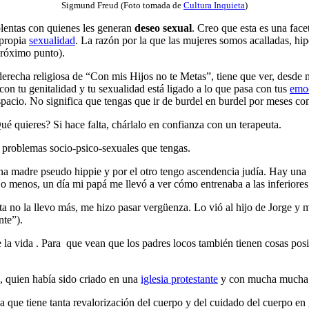
Sigmund Freud (Foto tomada de
Cultura Inquieta
)
olentas con quienes les generan
deseo sexual
. Creo que esta es una face
 propia
sexualidad
. La razón por la que las mujeres somos acalladas, hip
próximo punto).
a derecha religiosa de “Con mis Hijos no te Metas”, tiene que ver, desde 
on tu genitalidad y tu sexualidad está ligado a lo que pasa con tus
emo
espacio. No significa que tengas que ir de burdel en burdel por meses c
é quieres? Si hace falta, chárlalo en confianza con un terapeuta.
 problemas socio-psico-sexuales que tengas.
na madre pseudo hippie y por el otro tengo ascendencia judía. Hay una 
 o menos, un día mi papá me llevó a ver cómo entrenaba a las inferiores
ta no la llevo más, me hizo pasar vergüenza. Lo vió al hijo de Jorge y m
nte”).
 la vida . Para
que vean que los padres locos también tienen cosas posi
, quien había sido criado en una
iglesia protestante
y con mucha mucha i
 ya que tiene tanta revalorización del cuerpo y del cuidado del cuerpo 