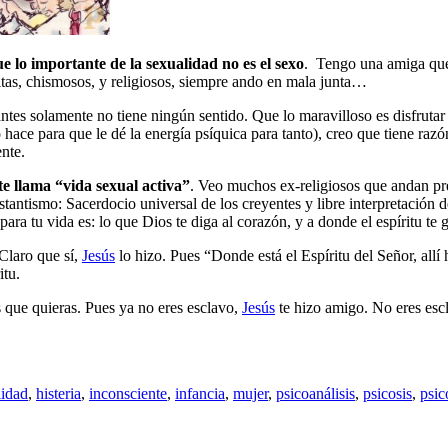
que lo importante de la sexualidad no es el sexo
.
Tengo una amiga que
tas, chismosos, y religiosos, siempre ando en mala junta…
ntes solamente no tiene ningún sentido. Que lo maravilloso es disfrutar 
ace para que le dé la energía psíquica para tanto), creo que tiene razón.
ente.
te llama “vida sexual activa”
. Veo muchos ex-religiosos que andan p
estantismo: Sacerdocio universal de los creyentes y libre interpretación
para tu vida es:
lo que Dios te diga al corazón, y a donde el espíritu te 
 Claro que sí,
Jesús
lo hizo. Pues “Donde está el Espíritu del Señor, allí h
itu.
es que quieras. Pues ya no eres esclavo,
Jesús
te hizo amigo. No eres escla
lidad
,
histeria
,
inconsciente
,
infancia
,
mujer
,
psicoanálisis
,
psicosis
,
psic