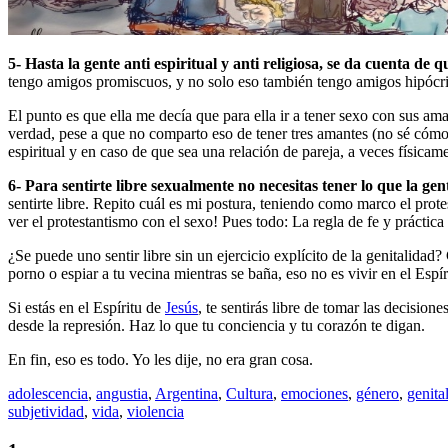
5-
Hasta la gente anti espiritual y anti religiosa, se da cuenta de 
tengo amigos promiscuos, y no solo eso también tengo amigos hipócri
El punto es que ella me decía que para ella ir a tener sexo con sus ama
verdad, pese a que no comparto eso de tener tres amantes (no sé cómo h
espiritual y en caso de que sea una relación de pareja, a veces físicam
6-
Para sentirte libre sexualmente no necesitas tener lo que la gen
sentirte libre. Repito cuál es mi postura, teniendo como marco el prot
ver el protestantismo con el sexo! Pues todo: La regla de fe y práctica 
¿Se puede uno sentir libre sin un ejercicio explícito de la genitalidad?
porno o espiar a tu vecina mientras se baña, eso no es vivir en el Espír
Si estás en el Espíritu de
Jesús
, te sentirás libre de tomar las decision
desde la represión. Haz lo que tu conciencia y tu corazón te digan.
En fin, eso es todo. Yo les dije, no era gran cosa.
adolescencia
,
angustia
,
Argentina
,
Cultura
,
emociones
,
género
,
genita
subjetividad
,
vida
,
violencia