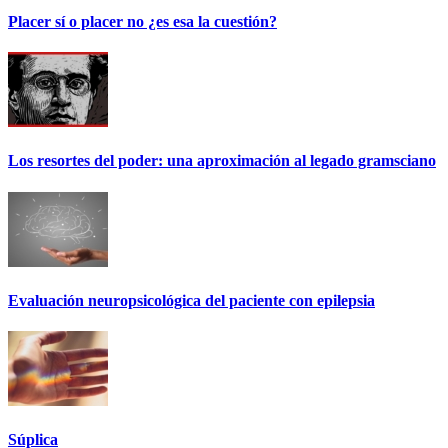
Placer sí o placer no ¿es esa la cuestión?
Los resortes del poder: una aproximación al legado gramsciano
Evaluación neuropsicológica del paciente con epilepsia
Súplica