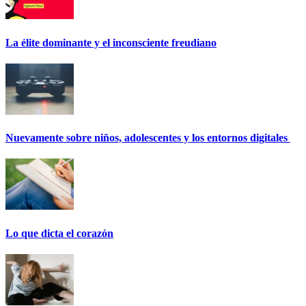
La élite dominante y el inconsciente freudiano
Nuevamente sobre niños, adolescentes y los entornos digitales
Lo que dicta el corazón