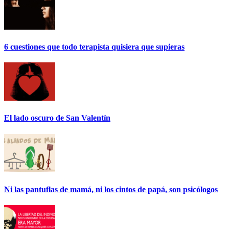
6 cuestiones que todo terapista quisiera que supieras
El lado oscuro de San Valentín
Ni las pantuflas de mamá, ni los cintos de papá, son psicólogos