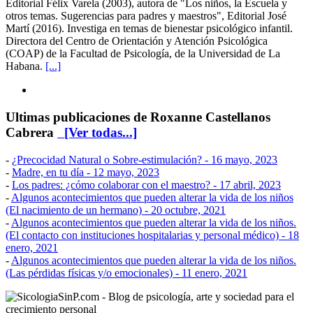
Editorial Félix Varela (2003), autora de "Los niños, la Escuela y
otros temas. Sugerencias para padres y maestros", Editorial José
Martí (2016). Investiga en temas de bienestar psicológico infantil.
Directora del Centro de Orientación y Atención Psicológica
(COAP) de la Facultad de Psicología, de la Universidad de La
Habana.
[...]
Ultimas publicaciones de Roxanne Castellanos
Cabrera
[Ver todas...]
-
¿Precocidad Natural o Sobre-estimulación?
- 16 mayo, 2023
-
Madre, en tu día
- 12 mayo, 2023
-
Los padres: ¿cómo colaborar con el maestro?
- 17 abril, 2023
-
Algunos acontecimientos que pueden alterar la vida de los niños
(El nacimiento de un hermano)
- 20 octubre, 2021
-
Algunos acontecimientos que pueden alterar la vida de los niños.
(El contacto con instituciones hospitalarias y personal médico)
- 18
enero, 2021
-
Algunos acontecimientos que pueden alterar la vida de los niños.
(Las pérdidas físicas y/o emocionales)
- 11 enero, 2021