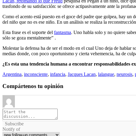
Lacan, retomando lo que Freud
pesquisa en Pegan a un niño, dice qu
trasfondo de su satisfacción: se ofrece actipasivamente ante la profana
Como el acento está puesto en el goce del padre que golpea, hay un des
del niño que no es ese niño. En un análisis se realiza la reconstrucción
Esta frase es el soporte del
fantasma
. Uno habla solo y no quiere saber
sólo se goza mentalmente” .
Molestar la defensa ha de ser el modo en el cual Uno deja de hablar sol
medias donde, con poco oportunismo y cierta vehemencia, ha de culpar 
¿Es esta una tendencia humana a encontrar responsabilidades ex
Argentina
,
inconsciente
,
infancia
,
Jacques Lacan
,
lalangue
,
neurosis
,
Compártenos tu opinión
Subscribe
Notify of