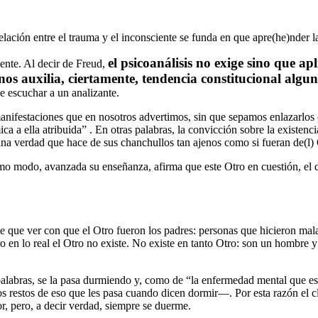
lación entre el trauma y el inconsciente se funda en que apre(he)nder la
el psicoanálisis no exige sino que 
iente. Al decir de Freud,
nos auxilia, ciertamente, tendencia constitucional algu
de escuchar a un analizante.
manifestaciones que en nosotros advertimos, sin que sepamos enlazarlos 
a a ella atribuida” . En otras palabras, la convicción sobre la existenc
una verdad que hace de sus chanchullos tan ajenos como si fueran de(l) 
mo modo, avanzada su enseñanza, afirma que este Otro en cuestión, el di
ene que ver con que el Otro fueron los padres: personas que hicieron mala
o en lo real el Otro no existe. No existe en tanto Otro: son un hombre y
palabras, se la pasa durmiendo y, como de “la enfermedad mental que es 
restos de eso que les pasa cuando dicen dormir—. Por esta razón el cli
or, pero, a decir verdad, siempre se duerme.