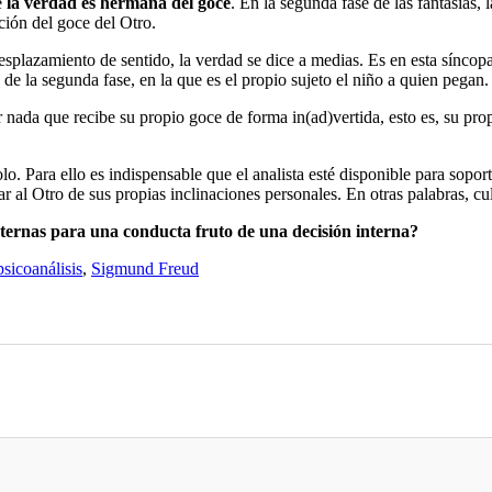
e
la verdad es hermana del goce
. En la segunda fase de las fantasías, 
ción del goce del Otro.
plazamiento de sentido, la verdad se dice a medias. Es en esta síncopa qu
 de la segunda fase, en la que es el propio sujeto el niño a quien pegan.
 nada que recibe su propio goce de forma in(ad)vertida, esto es, su pro
o. Para ello es indispensable que el analista esté disponible para sopor
al Otro de sus propias inclinaciones personales. En otras palabras, cu
ternas para una conducta fruto de una decisión interna?
psicoanálisis
,
Sigmund Freud