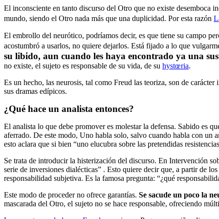
El inconsciente en tanto discurso del Otro que no existe desemboca i
mundo, siendo el Otro nada más que una duplicidad. Por esta razón
L
El embrollo del neurótico, podríamos decir, es que tiene su campo per
acostumbró a usarlos, no quiere dejarlos. Está fijado a lo que vulgar
su libido, aun cuando les haya encontrado ya una sus
no existe, el sujeto es responsable de su vida, de su
hystœria
.
Es un hecho, las neurosis, tal como Freud las teoriza, son de carácter 
sus dramas edípicos.
¿Qué hace un analista entonces?
El analista lo que debe promover es molestar la defensa. Sabido es que,
aferrado. De este modo, Uno habla solo, salvo cuando habla con un ana
esto aclara que si bien “uno elucubra sobre las pretendidas resistencia
Se trata de introducir la histerización del discurso. En Intervención s
serie de inversiones dialécticas” . Esto quiere decir que, a partir de l
responsabilidad subjetiva. Es la famosa pregunta: “¿qué responsabilid
Este modo de proceder no ofrece garantías.
Se sacude un poco la neu
mascarada del Otro, el sujeto no se hace responsable, ofreciendo múltip