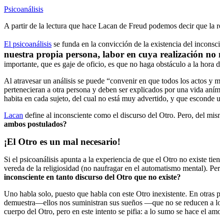
Psicoanálisis
A partir de la lectura que hace Lacan de Freud podemos decir que la re
El psicoanálisis
se funda en la convicción de la existencia del inconsc
nuestra propia persona, labor en cuya realización no 
importante, que es gaje de oficio, es que no haga obstáculo a la hora 
Al atravesar un análisis se puede “convenir en que todos los actos y 
pertenecieran a otra persona y deben ser explicados por una vida anímic
habita en cada sujeto, del cual no está muy advertido, y que esconde 
Lacan
define al inconsciente como el discurso del Otro. Pero, del mis
ambos postulados?
¡El Otro es un mal necesario!
Si el psicoanálisis apunta a la experiencia de que el Otro no existe ti
vereda de la religiosidad (no naufragar en el automatismo mental). Per
inconsciente en tanto discurso del Otro que no existe?
Uno habla solo, puesto que habla con este Otro inexistente. En otras 
demuestra—ellos nos suministran sus sueños —que no se reducen a los 
cuerpo del Otro, pero en este intento se pifia: a lo sumo se hace el am