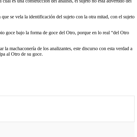
la cual es una construcción del análisis, el sujeto no está advertido del
e se vela la identificación del sujeto con la otra mitad, con el sujeto
pio goce bajo la forma de goce del Otro, porque en lo real “del Otro
tar la machaconería de los analizantes, este discurso con esta verdad a
lpa al Otro de su goce.