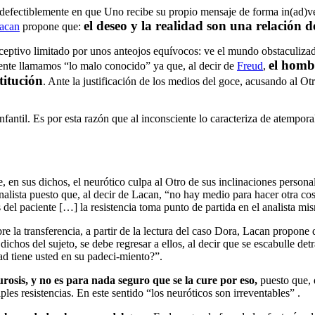
ndefectiblemente en que Uno recibe su propio mensaje de forma in(ad)ver
el deseo y la realidad son una relación d
acan
propone que:
ceptivo limitado por unos anteojos equívocos: ve el mundo obstaculizad
el homb
mente llamamos “lo malo conocido” ya que, al decir de
Freud
,
titución
. Ante la justificación de los medios del goce, acusando al Ot
infantil. Es por esta razón que al inconsciente lo caracteriza de atempor
 en sus dichos, el neurótico culpa al Otro de sus inclinaciones personale
lista puesto que, al decir de Lacan, “no hay medio para hacer otra cosa
s del paciente […] la resistencia toma punto de partida en el analista mi
obre la transferencia, a partir de la lectura del caso Dora, Lacan propo
os dichos del sujeto, se debe regresar a ellos, al decir que se escabulle 
ad tiene usted en su padeci-miento?”.
rosis, y no es para nada seguro que se la cure por eso,
puesto que, d
les resistencias. En este sentido “los neuróticos son irreventables” .