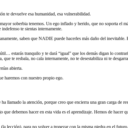
ión te devuelve esa humanidad, esa vulnerabilidad.
mayor soberbia tenemos. Un ego inflado y herido, que no soporta el más
 indefenso te sientas internamente.
 sanamente, saben que NADIE puede hacerles más daño del inevitable. 
nútil… estarás tranquilo y te dará “igual” que los demás digan lo contrar
e te resbala, no cala internamente, no te desestabiliza ni te desgarra 
nías abierta.
que haremos con nuestro propio ego.
 ha llamado la atención, porque creo que encierra una gran carga de res
jo que debemos hacer en esta vida es el aprendizaje. Hemos de hacer que
il (la lección), para no volver a tropezar con la misma piedra en el futuro