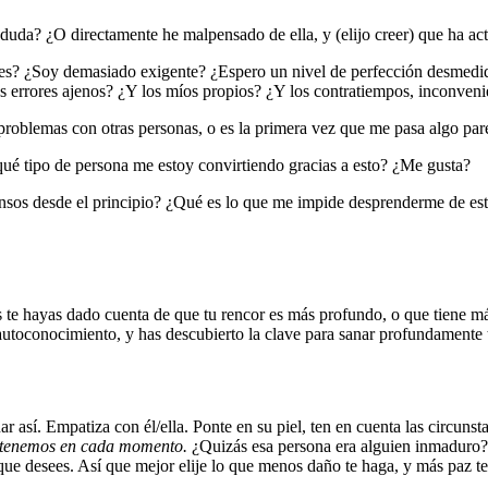
a duda? ¿O directamente he malpensado de ella, y (elijo creer) que ha 
 ¿Soy demasiado exigente? ¿Espero un nivel de perfección desmedido, o
 errores ajenos? ¿Y los míos propios? ¿Y los contratiempos, inconvenie
roblemas con otras personas, o es la primera vez que me pasa algo par
é tipo de persona me estoy convirtiendo gracias a esto? ¿Me gusta?
nsos desde el principio? ¿Qué es lo que me impide desprenderme de est
 te hayas dado cuenta de que tu rencor es más profundo, o que tiene más
toconocimiento, y has descubierto la clave para sanar profundamente t
r así. Empatiza con él/ella. Ponte en su piel, ten en cuenta las circuns
 tenemos en cada momento.
¿Quizás esa persona era alguien inmaduro? 
que desees. Así que mejor elije lo que menos daño te haga, y más paz te