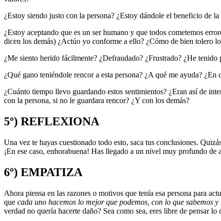
¿Estoy siendo justo con la persona? ¿Estoy dándole el beneficio de l
¿Estoy aceptando que es un ser humano y que todos cometemos errores?
dicen los demás) ¿Actúo yo conforme a ello? ¿Cómo de bien tolero los
¿Me siento herido fácilmente? ¿Defraudado? ¿Frustrado? ¿He tenido p
¿Qué gano teniéndole rencor a esta persona? ¿A qué me ayuda? ¿En qu
¿Cuánto tiempo llevo guardando estos sentimientos? ¿Eran así de inte
con la persona, si no le guardara rencor? ¿Y con los demás?
5º) REFLEXIONA
Una vez te hayas cuestionado todo esto, saca tus conclusiones. Quizás
¡En ese caso, enhorabuena! Has llegado a un nivel muy profundo de au
6º) EMPATIZA
Ahora piensa en las razones o motivos que tenía esa persona para actua
que
cada uno hacemos lo mejor que podemos, con lo que sabemos y
verdad no quería hacerte daño? Sea como sea, eres libre de pensar lo 