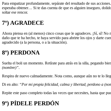
Para empatizar profundamente, sepárate del resultado de sus acciones.
esperaba obtener… Si te das cuenta de que es alguien inseguro, dolido
soltar ese rencor.
7º) AGRADECE
Ahora piensa en (al menos) cinco cosas que le agradeces. ¡Sí, sí! No 
daño que te ha hecho, te haya servido para abrirte los ojos y darte cue
agradecido (a la persona, o a la situación).
8º) PERDONA
Suelta el boli un momento. Retírate para atrás en la silla, pegando bie
(nombre)”
.
Respira de nuevo calmadamente. Nota como, aunque aún no te lo llegu
Di en alto:
“Por mi propia felicidad, calma y libertad,
perdono
a (no
Repite este paso completo todas las veces que necesites, hasta que pue
9º) PÍDELE PERDÓN