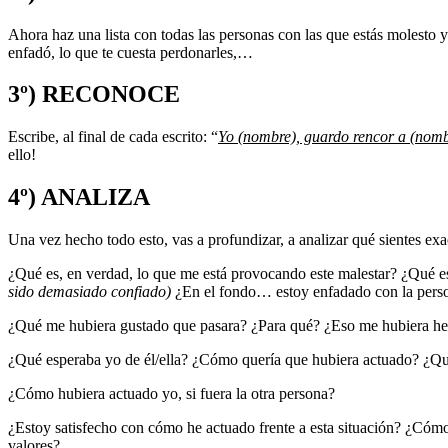
Ahora haz una lista con todas las personas con las que estás molesto y
enfadó, lo que te cuesta perdonarles,…
3º) RECONOCE
Escribe, al final de cada escrito: “
Yo (nombre), guardo rencor a (nomb
ello!
4º) ANALIZA
Una vez hecho todo esto, vas a profundizar, a analizar qué sientes ex
¿Qué es, en verdad, lo que me está provocando este malestar? ¿Qué e
sido demasiado confiado)
¿En el fondo… estoy enfadado con la person
¿Qué me hubiera gustado que pasara? ¿Para qué? ¿Eso me hubiera h
¿Qué esperaba yo de él/ella? ¿Cómo quería que hubiera actuado? ¿Qu
¿Cómo hubiera actuado yo, si fuera la otra persona?
¿Estoy satisfecho con cómo he actuado frente a esta situación? ¿Cóm
valores?