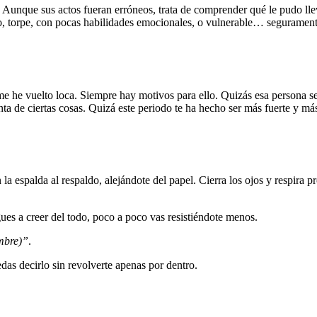
 Aunque sus actos fueran erróneos, trata de comprender qué le pudo llev
, torpe, con pocas habilidades emocionales, o vulnerable… seguramente 
me he vuelto loca. Siempre hay motivos para ello. Quizás esa persona s
nta de ciertas cosas. Quizá este periodo te ha hecho ser más fuerte y má
n la espalda al respaldo, alejándote del papel. Cierra los ojos y respira 
es a creer del todo, poco a poco vas resistiéndote menos.
mbre)”
.
das decirlo sin revolverte apenas por dentro.