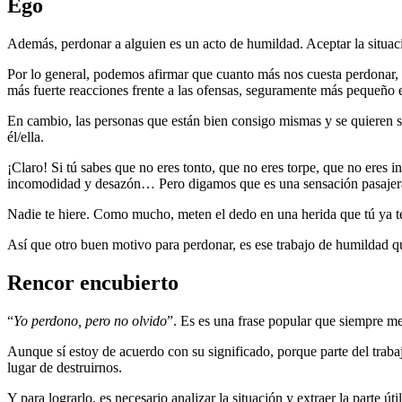
Ego
Además, perdonar a alguien es un acto de humildad. Aceptar la situac
Por lo general, podemos afirmar que cuanto más nos cuesta perdonar, 
más fuerte reacciones frente a las ofensas, seguramente más pequeño e
En cambio, las personas que están bien consigo mismas y se quieren
él/ella.
¡Claro! Si tú sabes que no eres tonto, que no eres torpe, que no eres i
incomodidad y desazón… Pero digamos que es una sensación pasajera, qu
Nadie te hiere. Como mucho, meten el dedo en una herida que tú ya te
Así que otro buen motivo para perdonar, es ese trabajo de humildad 
Rencor encubierto
“
Yo perdono, pero no olvido
”. Es es una frase popular que siempre me
Aunque sí estoy de acuerdo con su significado, porque parte del traba
lugar de destruirnos.
Y para lograrlo, es necesario analizar la situación y extraer la parte út