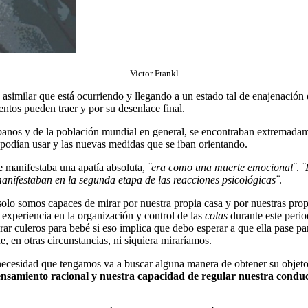
Victor Frankl
similar que está ocurriendo y llegando a un estado tal de enajenación d
ntos pueden traer y por su desenlace final.
banos y de la población mundial en general, se encontraban extremadam
podían usar y las nuevas medidas que se iban orientando.
e manifestaba una apatía absoluta,
¨era como una muerte emocional¨
.
¨
anifestaban en la segunda etapa de las reacciones psicológicas¨
.
o somos capaces de mirar por nuestra propia casa y por nuestras prop
experiencia en la organización y control de las
colas
durante este perio
r culeros para bebé si eso implica que debo esperar a que ella pase para
 en otras circunstancias, ni siquiera miraríamos.
necesidad que tengamos va a buscar alguna manera de obtener su objeto 
nsamiento racional y nuestra capacidad de regular nuestra condu