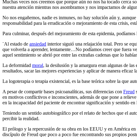
Muchas veces nos creemos que porque aún no nos ha tocado cerca somo
nuestra atención mientras nos asombramos y nos impactamos de alguna
No nos engañemos, nadie es inmunes, no hay solución aún y, aunque nu
responsabilidad para la erradicación o mejoramiento de esta crisis, es
Para culminar, después del mejoramiento de esta epidemia, podíamos ll
¨Al estado de
ansiedad
interior siguió una relajación total. Pero se e
que volverla a aprender, lentamente…No podíamos creer que fuera verd
aquel sentimiento se abrió por entre las extrañas cadenas que lo había
La deformidad
moral
, la desilusión y la amargura eran algunas de la
resultados, sacar las mejores experiencias y aplicar de manera eficaz 
La logoterapia o terapia existencial, es la base teórica sobre la que auto
A pesar de compartir bases psicoanalíticas, sus diferencias con
Freud
s
en motivos conflictivos e inconscientes, además de que pone a relieve la
en la incapacidad del paciente de encontrar significación y sentido en l
Teniendo un sentido autobiográfico por el relato de hechos que el auto
percibir la realidad.
El prólogo y la repercusión de su obra en los EEUU y en América en g
discípulo de Freud que poco a poco fue encontrando sus propios postu