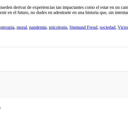
pueden derivar de experiencias tan impactantes como el estar en un ca
ir en el futuro, no dudes en adentrarte en una historia que, sin intenta
oterapia
,
moral
,
pandemia
,
psicologia
,
Sigmund Freud
,
sociedad
,
Victo
o