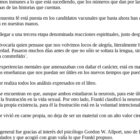
s inmunes a lo que está sucediendo, que los números que dan por las 
s de las historias que cuentan.
estra fé está puesta en los candidatos vacunales que hasta ahora han 
tá en nuestras manos.
egar a una tercera etapa denominada reacciones espirituales, justo desp
quivocaría quien pensase que nos volvimos locos de alegría, literalment
ad. Pasaron muchos días antes de que no sólo se soltara la lengua, sin
n constreñido¨.
s experiencias mentales que amenazaban con dañar el carácter, está en m
las enseñanzas que nos puedan ser útiles en los nuevos tiempos que pued
r realiza todos los análisis expresados en el libro.
e encuentran en que, aunque ambos estudiaron la neurosis, para este últ
 frustración en la vida sexual. Por otro lado, Frankl clasificó la neurosi
a propia existencia, para él la frustración está en la voluntad intencional
r vivió en carne propia, no deja de ser un material con un alto valor ci
eneral fue gracias al interés del psicólogo Gordon W. Allport, uno de 
lados y que acogió con gran valía lo que Frankl propuso.