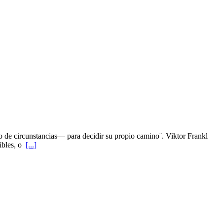
to de circunstancias— para decidir su propio camino¨. Viktor Frankl
tibles, o
[...]