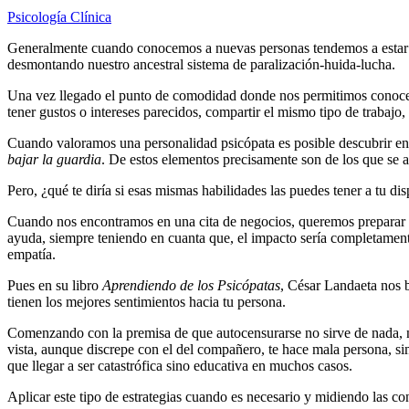
Psicología Clínica
Generalmente cuando conocemos a nuevas personas tendemos a estar a
desmontando nuestro ancestral sistema de paralización-huida-lucha.
Una vez llegado el punto de comodidad donde nos permitimos conocer 
tener gustos o intereses parecidos, compartir el mismo tipo de trabajo
Cuando valoramos una personalidad psicópata es posible descubrir en e
bajar la guardia
. De estos elementos precisamente son de los que se a
Pero, ¿qué te diría si esas mismas habilidades las puedes tener a tu di
Cuando nos encontramos en una cita de negocios, queremos preparar una
ayuda, siempre teniendo en cuanta que, el impacto sería completamente
empatía.
Pues en su libro
Aprendiendo de los Psicópatas
, César Landaeta nos b
tienen los mejores sentimientos hacia tu persona.
Comenzando con la premisa de que autocensurarse no sirve de nada, no
vista, aunque discrepe con el del compañero, te hace mala persona, s
que llegar a ser catastrófica sino educativa en muchos casos.
Aplicar este tipo de estrategias cuando es necesario y midiendo las con