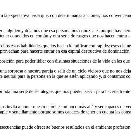
 la expectativa hasta que, con determinadas acciones, nos convencemo
a alguien y dejamos que esa persona nos conozca es porque hay ciertas
, tener conocidos en común y otra serie de rasgos que nos hacen entrar e
llos estas habilidades que los hacen identificar con rapidez esos elem
provechan para hacerte entrar en esa espiral destructiva de dominación
sposición para poder lidiar con distintas situaciones de la vida en las q
 sorpresa a nuestra pareja o salir de un ciclo vicioso que no nos deja 
 neutral para la persona en la que se estén aplicando y, si contamos c
rinda una serie de estrategias que nos pueden servir para hacerle frente
s invita a poner nuestros límites un poco más allá y ser capaces de ve
imple y sencillamente porque somos capaces de tener en cuenta las conse
secuencias puede ofrecerte buenos resultados en el ambiente profesional,