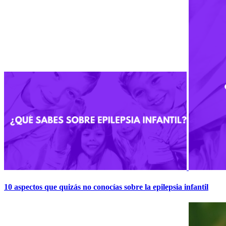
10 aspectos que quizás no conocías sobre la epilepsia infantil