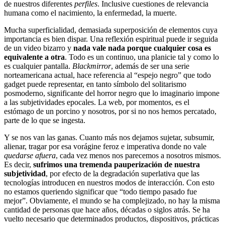
de nuestros diferentes
perfiles
. Inclusive cuestiones de relevancia
humana como el nacimiento, la enfermedad, la muerte.
Mucha superficialidad, demasiada superposición de elementos cuya
importancia es bien dispar. Una reflexión espiritual puede ir seguida
de un video bizarro y
nada vale nada porque cualquier cosa es
equivalente a otra
. Todo es un continuo, una planicie tal y como lo
es cualquier pantalla.
Blackmirror
, además de ser una serie
norteamericana actual, hace referencia al “espejo negro” que todo
gadget puede representar, en tanto símbolo del solitarismo
posmoderno, significante del horror negro que lo imaginario impone
a las subjetividades epocales. La web, por momentos, es el
estómago de un porcino y nosotros, por si no nos hemos percatado,
parte de lo que se ingesta.
Y se nos van las ganas. Cuanto más nos dejamos sujetar, subsumir,
alienar, tragar por esa vorágine feroz e imperativa donde no vale
quedarse afuera
, cada vez menos nos parecemos a nosotros mismos.
Es decir,
sufrimos una tremenda pauperización de nuestra
subjetividad
, por efecto de la degradación superlativa que las
tecnologías introducen en nuestros modos de interacción. Con esto
no estamos queriendo significar que “todo tiempo pasado fue
mejor”. Obviamente, el mundo se ha complejizado, no hay la misma
cantidad de personas que hace años, décadas o siglos atrás. Se ha
vuelto necesario que determinados productos, dispositivos, prácticas