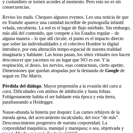
y costumbres se tornen acordes al momento. Pero esto no es sin
consecuencias.
Reviso los mails. Chequeo algunos eventos. Leo una noticia de que
en
Youtube
aparece una cantidad increíble de pornografía infantil
velada, encubierta. La red es el lugar de flujo mórbido. Sin embargo,
más allá del contenido, que compete a los Estados regular – de
alguna manera – lo que allí circule, el punto es el impacto directo
que sobre las individualidades y el colectivo Hombre lo digital
introduce, por esta alteración tempo-espacial de nuestra realidad
imaginaria y hablante. Las horas pasan, los sitios virtuales nos hacen
desconocer que yacemos en un lugar que NO es ese. Y la
respiración, el deseo, los nervios, esas contracturas, cierto apetito.
Dimensiones que quedan atrapadas por la demanda de
Google
de
seguir en
The Matrix
.
Pérdida del diálogo
. Mayor propensión a la evasión del
cara a
cara
. Dificultades con atisbos de inhibición y hasta fobias.
Fobígenamente habita el ser hablante esta época y esta tierra,
parafraseando a Heidegger.
Nause-abunda la histeria por doquier. Las carnes rehúyen de la
mirada ajena, del acercamiento incalculado, del roce “de más”.
Desconocimiento progresivo de nuestra corporeidad. La
corporalidad maquínica, maniquí y maniquea; o sea, objetivada y