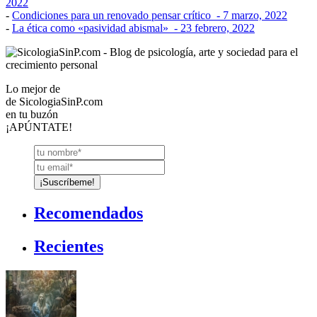
2022
-
Condiciones para un renovado pensar crítico
- 7 marzo, 2022
-
La ética como «pasividad abismal»
- 23 febrero, 2022
Lo mejor de
de
SicologiaSinP.com
en tu buzón
¡APÚNTATE!
Recomendados
Recientes