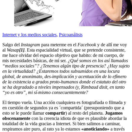
Internet y los medios sociales
,
Psicoanálisis
Salgo del
Instagram
para meterme en el
Facebook
y de allí me voy
al
Wasap
[1]
. Esta espacialidad virtual, que se pretende consistente,
me hace olvidar del espacio objetivo que habito: de mi cuerpo, de
mis necesidades básicas, de mí ser.
¿Qué somos en los así llamados
“medios sociales”? ¿Tenemos algún tipo de presencia? ¿Hay sujeto
en la virtualidad? ¿Estaremos todos subsumidos en una locura
global, de anonimato, des-implicación y acentuación de lo efímero
de la existencia a grados proto-humanos donde el estatuto del otro
se ha degradado a niveles impensados (y, Rimbaud dixit, en tanto
“yo es otro”, mi sí-mismo consecuentemente?
El tiempo vuela. Una acción cualquiera es fotografiada o filmada y
en cuestión de segundos ya es ´compartida´ (presuponiendo que a
esto se le puede llamar
compartir
) al resto del planeta.
Jugamos
obscenamente
con la creencia idiota de que es plausible abordar la
totalidad de la vida gracias a Internet. Si bien salimos a caminar,
respiramos aire puro, al rato ya lo estamos
«anoticiando»
a través