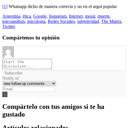
[1]
Whatsapp dicho de manera correcta y no en el argot popular
Argentina
,
ética
,
Google
,
Instagram
,
Internet
,
moral
,
muerte
,
psicoanálisis
,
psicologia
,
Redes Sociales
,
subjetividad
,
The Matrix
,
Twitter
Compártenos tu opinión
Subscribe
Notify of
Compártelo con tus amigos si te ha
gustado
Artículos relacionados