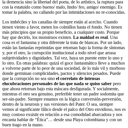
la demencia sino la libertad del poeta, de lo artístico, la ruptura para
con la estatuido como bueno/ malo, lindo/ feo, amigo/ enemigo. Es
tomar la palabra, no callando por las intimidaciones no re-conocidas.
Los imbéciles y los canallas de siempre están al acecho. Cuando
tienen viento a favor, meten los colmillos hasta el fondo. No tienen
más principios que su propio beneficio, a cualquier costo. Porque
hay que decirlo, los monstruos existen.
La maldad es real
. Una
cosa es el fantasma y otra diferente la trata de blancas. Por un lado,
están las fantasías reprimidas que retornan bajo la forma de síntomas
y, por el otro, la corrupción institucional a todo nivel que arrasa
subjetividades y dignidades. Tal vez, haya un puente entre lo uno y
lo otro. En otras palabras: quizá el goce fantasmático lleve a muchos
a volverse parte de lo peor de una sociedad, de lo más vil y morboso
donde germinan complicidades, pactos y silencios pesados. Puede
que la corrupción no sea sino
el correlato de intensas
elucubraciones personales de las que nada se quiso saber
pero
que ahora retornan bajo esta máscara desfigurada. Y socialmente,
mientras el otro sea genuino, preferible tener un padre sodomita que
ser-sin-padre. Siempre estamos en la lógica conversión-perversión,
dentro de la neurosis y sus versiones del Pater. O sea, siempre
vemos al significante fálico desde el palco del Otro envidioso, nos es
muy costoso exsistir en relación a esa comodidad abarcadora y nos
encanta hablar de “Ética”… desde una Playa colombiana y con un
buen trago en la mano.