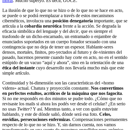
moral
. Mucho superyó. Es decir,
GOCE
.
La ilusión de que lo que no se hizo o de lo que no se hace en acto,
se puede o se podrá reemplazar a través de estos mecanismos
cibernéticos, involucra una
posición denegatoria
importante, que se
articula a la
cobardía neurótica
frente a la acción. Se degrada la
eficacia simbólica del lenguaje y del
decir
, que es siempre el
trasfondo de un dicho-encarnado, un entramado o enjambre de
enunciados soportados en un cuerpo fonador sexuado con una
contingencia que no deja de tener un espesor. Hablante-seres
densos, mortales, finitos, pro-yectados al futuro y de-vinientes del
pasado, hacemos presente cuando hay corte en acto, no en el sentido
estúpido de un vacuo “aquí y ahora”, sino en la orientación de una
ética del instante
cuyo desarrollo nos llevaría mucho más que este
simple artículo.
Continuidad y bi-dimensión son las características del «homo
videns» actual. Chatura y proyección constante.
Nos convertimos
en perfectos estultos, acríticos de la máquina que nos fagocita
.
Si no me respondés en dos minutos se pudre todo. ¿Cómo que no
revisaste los mails si ahora los podés ver desde el celular? ¿En serio
no usas
Twitter
? Y así. Mientras tanto, a ver con quién estuviste
hablando, y este de dónde salió, dónde será esa foto.
Celos,
envidias, persecuciones enfermizas
. Compensaciones permanentes
respecto de lo que no se hizo. Y, sin darnos cuenta, nos vamos
transformando en una suerte de monstruo engullidor pero anémico.