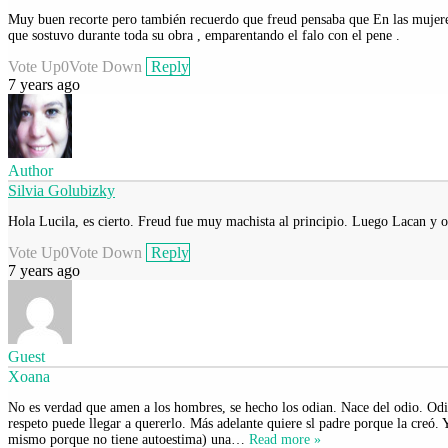
Muy buen recorte pero también recuerdo que freud pensaba que En las mujeres l
que sostuvo durante toda su obra , emparentando el falo con el pene .
Vote Up
0
Vote Down
Reply
7 years ago
Author
Silvia Golubizky
Hola Lucila, es cierto. Freud fue muy machista al principio. Luego Lacan y ot
Vote Up
0
Vote Down
Reply
7 years ago
Guest
Xoana
No es verdad que amen a los hombres, se hecho los odian. Nace del odio. Odio
respeto puede llegar a quererlo. Más adelante quiere sl padre porque la creó.
mismo porque no tiene autoestima) una
…
Read more »