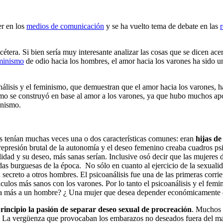
er en los
medios de comunicación
y se ha vuelto tema de debate en las
cétera. Si bien sería muy interesante analizar las cosas que se dicen ace
minismo
de odio hacia los hombres, el amor hacia los varones ha sido un
oanálisis y el feminismo, que demuestran que el amor hacia los varones,
ismo se construyó en base al amor a los varones, ya que hubo muchos ap
inismo.
tas tenían muchas veces una o dos características comunes: eran
hijas de
represión brutal de la autonomía y el deseo femenino creaba cuadros ps
idad y su deseo, más sanas serían. Inclusive osó decir que las mujeres d
das burguesas de la época.
No sólo en cuanto al ejercicio de la sexuali
creto a otros hombres. El psicoanálisis fue una de las primeras corrie
vínculos más sanos con los varones. Por lo tanto el psicoanálisis y el f
ma más a un hombre? ¿ Una mujer que desea depender económicamente de 
principio la pasión de separar deseo sexual de procreación
. Muchos 
” . La vergüenza que provocaban los embarazos no deseados fuera del mat