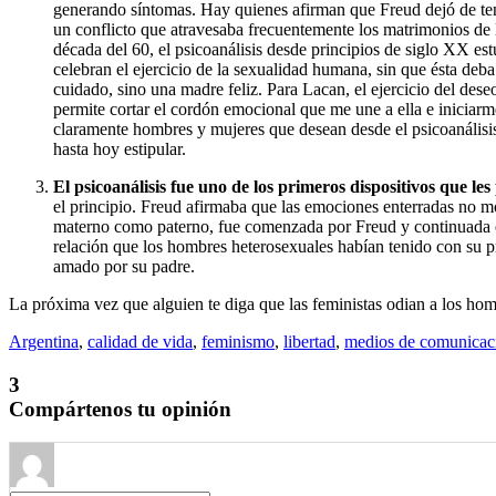
generando síntomas. Hay quienes afirman que Freud dejó de ten
un conflicto que atravesaba frecuentemente los matrimonios de l
década del 60, el psicoanálisis desde principios de siglo XX e
celebran el ejercicio de la sexualidad humana, sin que ésta de
cuidado, sino una madre feliz. Para Lacan, el ejercicio del deseo
permite cortar el cordón emocional que me une a ella e iniciar
claramente hombres y mujeres que desean desde el psicoanálisis 
hasta hoy estipular.
El psicoanálisis fue uno de los primeros dispositivos que les
el principio. Freud afirmaba que las emociones enterradas no mo
materno como paterno, fue comenzada por Freud y continuada es
relación que los hombres heterosexuales habían tenido con su p
amado por su padre.
La próxima vez que alguien te diga que las feministas odian a los homb
Argentina
,
calidad de vida
,
feminismo
,
libertad
,
medios de comunicac
3
Compártenos tu opinión