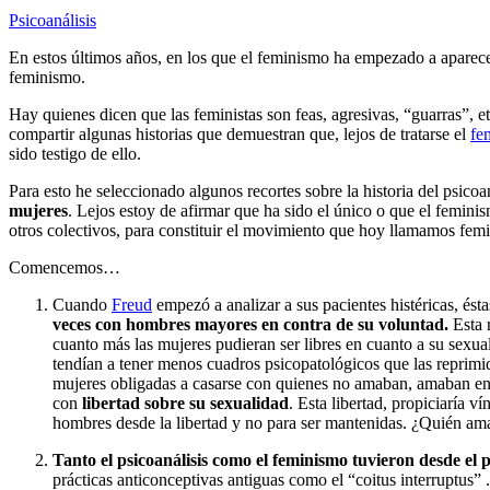
Psicoanálisis
En estos últimos años, en los que el feminismo ha empezado a aparec
feminismo.
Hay quienes dicen que las feministas son feas, agresivas, “guarras”, et
compartir algunas historias que demuestran que, lejos de tratarse el
fe
sido testigo de ello.
Para esto he seleccionado algunos recortes sobre la historia del psic
mujeres
. Lejos estoy de afirmar que ha sido el único o que el femin
otros colectivos, para constituir el movimiento que hoy llamamos fem
Comencemos…
Cuando
Freud
empezó a analizar a sus pacientes histéricas, és
veces con hombres mayores en contra de su voluntad.
Esta 
cuanto más las mujeres pudieran ser libres en cuanto a su sexual
tendían a tener menos cuadros psicopatológicos que las reprimi
mujeres obligadas a casarse con quienes no amaban, amaban en se
con
libertad sobre su sexualidad
. Esta libertad, propiciaría 
hombres desde la libertad y no para ser mantenidas. ¿Quién a
Tanto el psicoanálisis como el feminismo tuvieron desde el 
prácticas anticonceptivas antiguas como el “coitus interruptus