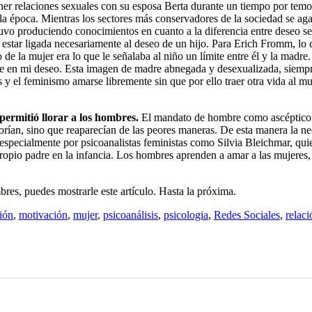
er relaciones sexuales con su esposa Berta durante un tiempo por temo
a época. Mientras los sectores más conservadores de la sociedad se agar
stuvo produciendo conocimientos en cuanto a la diferencia entre deseo s
ba estar ligada necesariamente al deseo de un hijo. Para Erich Fromm, l
 de la mujer era lo que le señalaba al niño un límite entre él y la madr
me en mi deseo. Esta imagen de madre abnegada y desexualizada, siempr
y el feminismo amarse libremente sin que por ello traer otra vida al mu
 permitió llorar a los hombres.
El mandato de hombre como ascéptico a 
rían, sino que reaparecían de las peores maneras. De esta manera la nec
pecialmente por psicoanalistas feministas como Silvia Bleichmar, quien
ropio padre en la infancia. Los hombres aprenden a amar a las mujeres,
res, puedes mostrarle este artículo. Hasta la próxima.
ión
,
motivación
,
mujer
,
psicoanálisis
,
psicologia
,
Redes Sociales
,
relaci