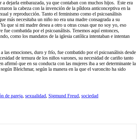
r a dejarla embarazada, ya que contaban con muchos hijos.
Este era
raron la cabeza con la invención de la píldora anticonceptiva en la
exual y reproducción. Tanto el feminismo como el psicoanálisis
o que más necesitaba un niño no era una madre consagrada a su
e. Ya que si mi madre desea a otro u otras cosas que no soy yo, eso
e fue combatida por el psicoanálisis. Tenemos aquí entonces,
ndo, como los mandatos de la iglesia católica intentaban e intentan
las emociones, duro y frío, fue combatido por el psicoanálisis desde
esidad de ternura de los niños varones, su necesidad de cariño tanto
 afirmó que en su conducta con las mujeres iba a ser determinante la
 según Bleichmar, según la manera en la que el varoncito ha sido
ón de pareja
,
sexualidad
,
Sigmund Freud
,
sociedad