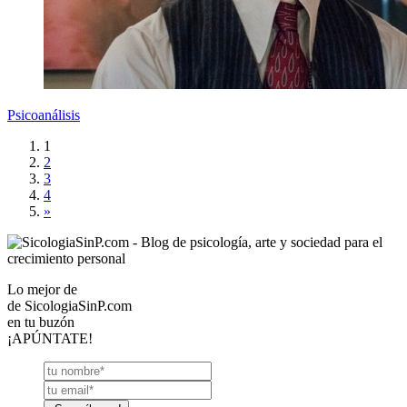
Psicoanálisis
1
2
3
4
»
Lo mejor de
de
SicologiaSinP.com
en tu buzón
¡APÚNTATE!