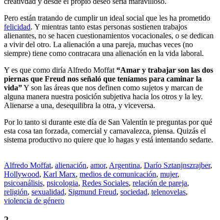
creativdad y desde el propio deseo sería maravilloso.
Pero están tratando de cumplir un ideal social que les ha prometido
felicidad
.
Y mientras tanto estas personas sostienen trabajos
alienantes, no se hacen cuestionamientos vocacionales, o se dedican
a vivir del otro. La alienación a una pareja, muchas veces (no
siempre) tiene como contracara una alienación en la vida laboral.
Y es que como diría Alfredo Moffat
“Amar y trabajar son las dos
piernas que Freud nos señaló que teníamos para caminar la
vida”
Y son las áreas que nos definen como sujetos y marcan de
alguna manera nuestra posición subjetiva hacia los otros y la ley.
Alienarse a una, desequilibra la otra, y viceversa.
Por lo tanto si durante este día de San Valentín te preguntas por qué
esta cosa tan forzada, comercial y carnavalezca, piensa. Quizás el
sistema productivo no quiere que lo hagas y está intentando sedarte.
Alfredo Moffat
,
alienación
,
amor
,
Argentina
,
Darío Sztanjnszrajber
,
Hollywood
,
Karl Marx
,
medios de comunicación
,
mujer
,
psicoanálisis
,
psicologia
,
Redes Sociales
,
relación de pareja
,
religión
,
sexualidad
,
Sigmund Freud
,
sociedad
,
telenovelas
,
violencia de género
2