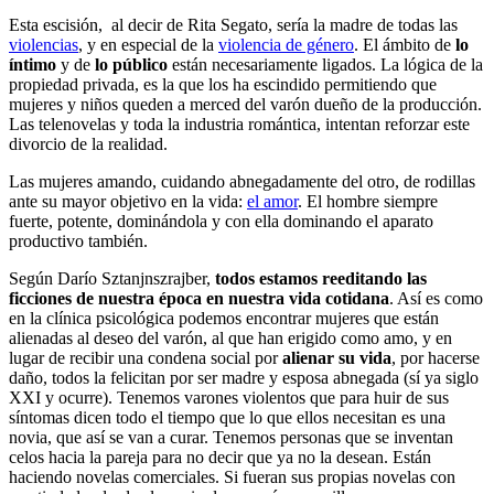
Esta escisión,
al decir de Rita Segato, sería la madre de todas las
violencias
, y en especial de la
violencia de género
. El ámbito de
lo
íntimo
y de
lo público
están necesariamente ligados. La lógica de la
propiedad privada, es la que los ha escindido permitiendo que
mujeres y niños queden a merced del varón dueño de la producción.
Las telenovelas y toda la industria romántica, intentan reforzar este
divorcio de la realidad.
Las mujeres amando, cuidando abnegadamente del otro, de rodillas
ante su mayor objetivo en la vida:
el amor
. El hombre siempre
fuerte, potente, dominándola y con ella dominando el aparato
productivo también.
Según Darío Sztanjnszrajber,
todos estamos reeditando las
ficciones de nuestra época en nuestra vida cotidana
. Así es como
en la clínica psicológica podemos encontrar mujeres que están
alienadas al deseo del varón, al que
han erigido como amo, y en
lugar de recibir una condena social por
alienar su vida
, por hacerse
daño, todos la felicitan por ser madre y esposa abnegada (sí ya
siglo
XXI y ocurre). Tenemos varones violentos que para huir de sus
síntomas dicen todo el tiempo que lo que ellos necesitan es una
novia, que así se van a curar. Tenemos personas que se inventan
celos hacia la pareja para no decir que ya no la desean. Están
haciendo novelas comerciales. Si fueran sus propias novelas con