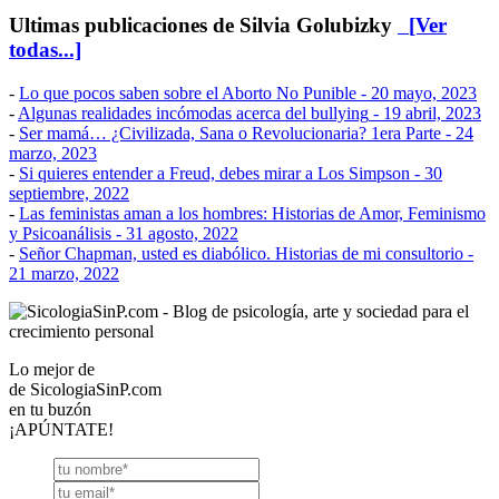
Ultimas publicaciones de Silvia Golubizky
[Ver
todas...]
-
Lo que pocos saben sobre el Aborto No Punible
- 20 mayo, 2023
-
Algunas realidades incómodas acerca del bullying
- 19 abril, 2023
-
Ser mamá… ¿Civilizada, Sana o Revolucionaria? 1era Parte
- 24
marzo, 2023
-
Si quieres entender a Freud, debes mirar a Los Simpson
- 30
septiembre, 2022
-
Las feministas aman a los hombres: Historias de Amor, Feminismo
y Psicoanálisis
- 31 agosto, 2022
-
Señor Chapman, usted es diabólico. Historias de mi consultorio
-
21 marzo, 2022
Lo mejor de
de
SicologiaSinP.com
en tu buzón
¡APÚNTATE!