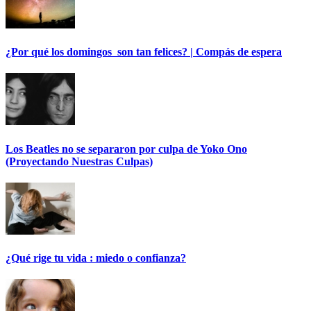
¿Por qué los domingos son tan felices? | Compás de espera
Los Beatles no se separaron por culpa de Yoko Ono
(Proyectando Nuestras Culpas)
¿Qué rige tu vida : miedo o confianza?