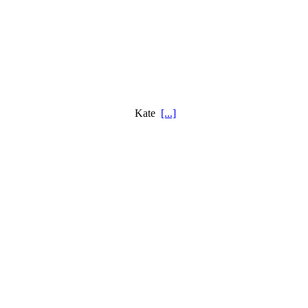
os hombres gobernaban.” Kate
[...]