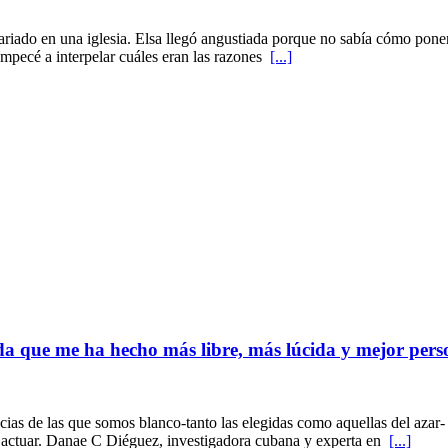
ariado en una iglesia. Elsa llegó angustiada porque no sabía cómo poner
empecé a interpelar cuáles eran las razones
[...]
ida que me ha hecho más libre, más lúcida y mejor per
ncias de las que somos blanco-tanto las elegidas como aquellas del azar
 actuar. Danae C Diéguez, investigadora cubana y experta en
[...]