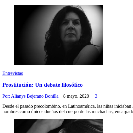
Entrevistas
Prostitución: Un debate filosófico
Por:
Alianys Bejerano Bonilla
8 mayo, 2020
3
Desde el pasado precolombino, en Latinoamérica, las niñas iniciaban s
hombres como únicos dueños del cuerpo de las muchachas, encargados