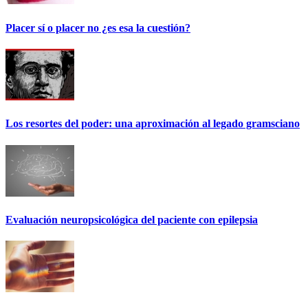
Placer sí o placer no ¿es esa la cuestión?
Los resortes del poder: una aproximación al legado gramsciano
Evaluación neuropsicológica del paciente con epilepsia