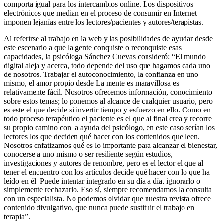
comporta igual para los intercambios online. Los dispositivos
electrónicos que median en el proceso de consumir en Internet
imponen lejanías entre los lectores/pacientes y autores/terapistas.
Al referirse al trabajo en la web y las posibilidades de ayudar desde
este escenario a que la gente conquiste o reconquiste esas
capacidades, la psicóloga Sánchez Cuevas consideró: “El mundo
digital aleja y acerca, todo depende del uso que hagamos cada uno
de nosotros. Trabajar el autoconocimiento, la confianza en uno
mismo, el amor propio desde La mente es maravillosa es
relativamente fácil. Nosotros ofrecemos información, conocimiento
sobre estos temas; lo ponemos al alcance de cualquier usuario, pero
es este el que decide si invertir tiempo y esfuerzo en ello. Como en
todo proceso terapéutico el paciente es el que al final crea y recorre
su propio camino con la ayuda del psicólogo, en este caso serían los
lectores los que deciden qué hacer con los contenidos que leen.
Nosotros enfatizamos qué es lo importante para alcanzar el bienestar,
conocerse a uno mismo o ser resiliente según estudios,
investigaciones y autores de renombre, pero es el lector el que al
tener el encuentro con los artículos decide qué hacer con lo que ha
leído en él. Puede intentar integrarlo en su día a día, ignorarlo o
simplemente rechazarlo. Eso sí, siempre recomendamos la consulta
con un especialista. No podemos olvidar que nuestra revista ofrece
contenido divulgativo, que nunca puede sustituir el trabajo en
terapia”.