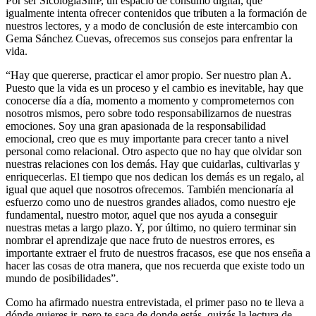
Por ser SicologíaSinP, un espacio de consumo digital, que
igualmente intenta ofrecer contenidos que tributen a la formación de
nuestros lectores, y a modo de conclusión de este intercambio con
Gema Sánchez Cuevas, ofrecemos sus consejos para enfrentar la
vida.
“Hay que quererse, practicar el amor propio. Ser nuestro plan A.
Puesto que la vida es un proceso y el cambio es inevitable, hay que
conocerse día a día, momento a momento y comprometernos con
nosotros mismos, pero sobre todo responsabilizarnos de nuestras
emociones. Soy una gran apasionada de la responsabilidad
emocional, creo que es muy importante para crecer tanto a nivel
personal como relacional. Otro aspecto que no hay que olvidar son
nuestras relaciones con los demás. Hay que cuidarlas, cultivarlas y
enriquecerlas. El tiempo que nos dedican los demás es un regalo, al
igual que aquel que nosotros ofrecemos. También mencionaría al
esfuerzo como uno de nuestros grandes aliados, como nuestro eje
fundamental, nuestro motor, aquel que nos ayuda a conseguir
nuestras metas a largo plazo. Y, por último, no quiero terminar sin
nombrar el aprendizaje que nace fruto de nuestros errores, es
importante extraer el fruto de nuestros fracasos, ese que nos enseña a
hacer las cosas de otra manera, que nos recuerda que existe todo un
mundo de posibilidades”.
Como ha afirmado nuestra entrevistada, el primer paso no te lleva a
dónde quieres ir, pero te saca de donde estás, quizás la lectura de