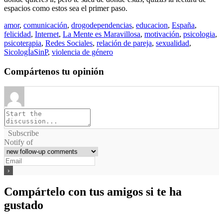
espacios como estos sea el primer paso.
amor
,
comunicación
,
drogodependencias
,
educacion
,
España
,
felicidad
,
Internet
,
La Mente es Maravillosa
,
motivación
,
psicologia
,
psicoterapia
,
Redes Sociales
,
relación de pareja
,
sexualidad
,
SicologÍaSinP
,
violencia de género
Compártenos tu opinión
Subscribe
Notify of
Compártelo con tus amigos si te ha
gustado