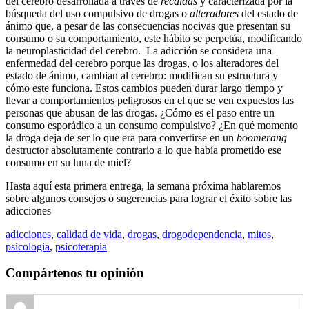
del cerebro desarrollada a través de
recaídas
y caracterizada por la
búsqueda del uso compulsivo de drogas o
alteradores
del estado de
ánimo que, a pesar de las consecuencias nocivas que presentan su
consumo o su comportamiento, este hábito se perpetúa, modificando
la neuroplasticidad del cerebro. La adicción se considera una
enfermedad del cerebro porque las drogas, o los alteradores del
estado de ánimo, cambian al cerebro: modifican su estructura y
cómo este funciona. Estos cambios pueden durar largo tiempo y
llevar a comportamientos peligrosos en el que se ven expuestos las
personas que abusan de las drogas. ¿Cómo es el paso entre un
consumo esporádico a un consumo compulsivo? ¿En qué momento
la droga deja de ser lo que era para convertirse en un
boomerang
destructor absolutamente contrario a lo que había prometido ese
consumo en su luna de miel?
Hasta aquí esta primera entrega, la semana próxima hablaremos
sobre algunos consejos o sugerencias para lograr el éxito sobre las
adicciones
adicciones
,
calidad de vida
,
drogas
,
drogodependencia
,
mitos
,
psicologia
,
psicoterapia
Compártenos tu opinión