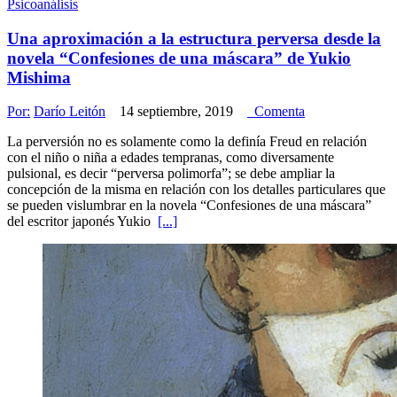
Psicoanálisis
Una aproximación a la estructura perversa desde la
novela “Confesiones de una máscara” de Yukio
Mishima
Por:
Darío Leitón
14 septiembre, 2019
Comenta
La perversión no es solamente como la definía Freud en relación
con el niño o niña a edades tempranas, como diversamente
pulsional, es decir “perversa polimorfa”; se debe ampliar la
concepción de la misma en relación con los detalles particulares que
se pueden vislumbrar en la novela “Confesiones de una máscara”
del escritor japonés Yukio
[...]