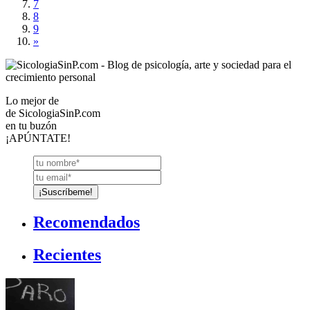
7
8
9
»
Lo mejor de
de
SicologiaSinP.com
en tu buzón
¡APÚNTATE!
Recomendados
Recientes