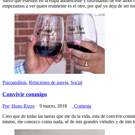
Salvo que estemos en la etapa adolescente y disfrutando de ese amor d
empezamos a ver quien realmente es el otro, por qué ya deja de ser t
Psicoanálisis
,
Relaciones de pareja
,
Social
Convivir conmigo
Por:
Hugo Rizzo
9 marzo, 2018
Comenta
Creo que de todas las tareas que me da la vida, esta de convivir conm
mismo, me conozco como nada, sé de mis grandes virtudes y de mis te