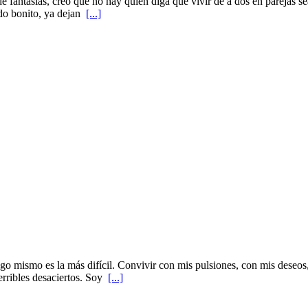
e fantasias, creo que no hay quien diga que vivir de a dos en parejas s
odo bonito, ya dejan
[...]
igo mismo es la más difícil. Convivir con mis pulsiones, con mis deseos
rribles desaciertos. Soy
[...]