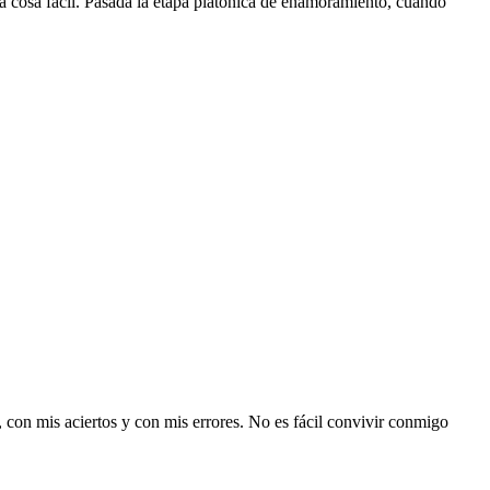
ea cosa fácil. Pasada la etapa platónica de enamoramiento, cuando
, con mis aciertos y con mis errores. No es fácil convivir conmigo