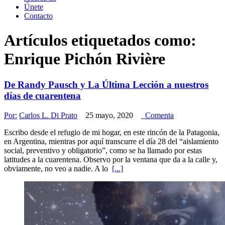
Únete
Contacto
Artículos etiquetados como:
Enrique Pichón Rivière
De Randy Pausch y La Última Lección a nuestros
días de cuarentena
Por:
Carlos L. Di Prato
25 mayo, 2020
Comenta
Escribo desde el refugio de mi hogar, en este rincón de la Patagonia,
en Argentina, mientras por aquí transcurre el día 28 del “aislamiento
social, preventivo y obligatorio”, como se ha llamado por estas
latitudes a la cuarentena. Observo por la ventana que da a la calle y,
obviamente, no veo a nadie. A lo
[...]