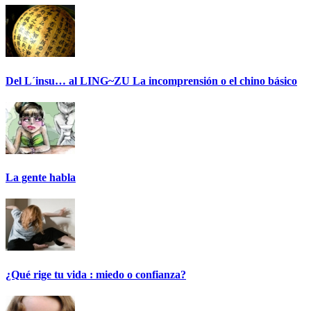
Del L´insu… al LING~ZU La incomprensión o el chino básico
La gente habla
¿Qué rige tu vida : miedo o confianza?