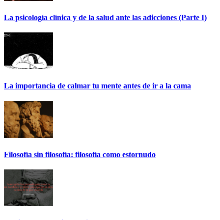
La psicología clínica y de la salud ante las adicciones (Parte I)
La importancia de calmar tu mente antes de ir a la cama
Filosofía sin filosofía: filosofía como estornudo