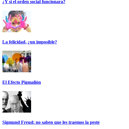
¿Y si el orden social funcionara?
La felicidad, ¿un imposible?
El Efecto Pigmalión
Sigmund Freud: no saben que les traemos la peste