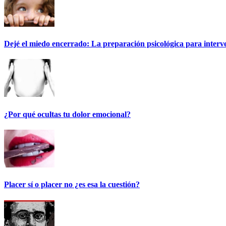
Dejé el miedo encerrado: La preparación psicológica para interv
¿Por qué ocultas tu dolor emocional?
Placer sí o placer no ¿es esa la cuestión?