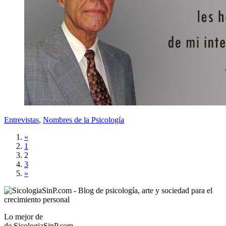
Entrevistas
,
Nombres de la Psicología
«
1
2
3
»
Lo mejor de
de
SicologiaSinP.com