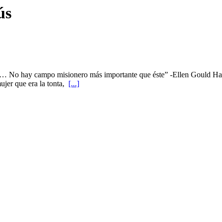
ús
r. … No hay campo misionero más importante que éste” -Ellen Gould Har
mujer que era la tonta,
[...]