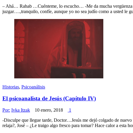
– Ahá… Rahab …Cuénteme, lo escucho… -Me da mucha vergüenza todo e
juzgar….,tranquilo, confíe, aunque yo no sea judío como a usted le g
Historias
,
Psicoanálisis
El psicoanalista de Jesús (Capítulo IV)
Por:
Ivka Itzak
10 enero, 2018
1
-Disculpe que llegue tarde, Doctor…Jesús me dejó colgado de nuevo p
relaja?, José – ¿Le traigo algo fresco para tomar? Hace calor a esta h