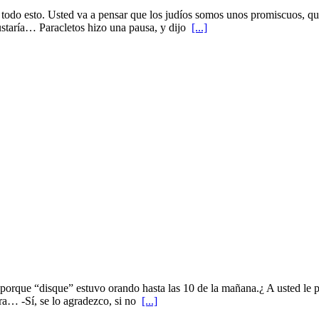
sto. Usted va a pensar que los judíos somos unos promiscuos, que n
ustaría… Paracletos hizo una pausa, y dijo
[...]
orque “disque” estuvo orando hasta las 10 de la mañana.¿ A usted le p
ora… -Sí, se lo agradezco, si no
[...]