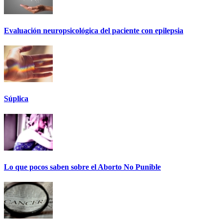
Evaluación neuropsicológica del paciente con epilepsia
Súplica
Lo que pocos saben sobre el Aborto No Punible