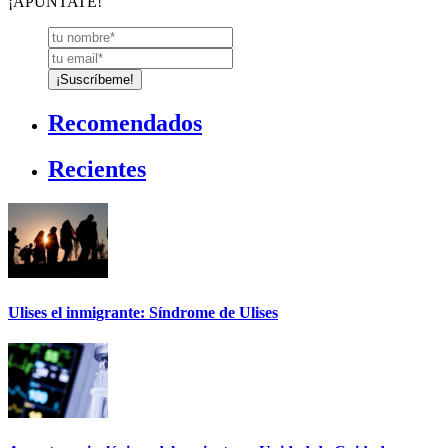
¡APÚNTATE!
Recomendados
Recientes
Ulises el inmigrante: Síndrome de Ulises