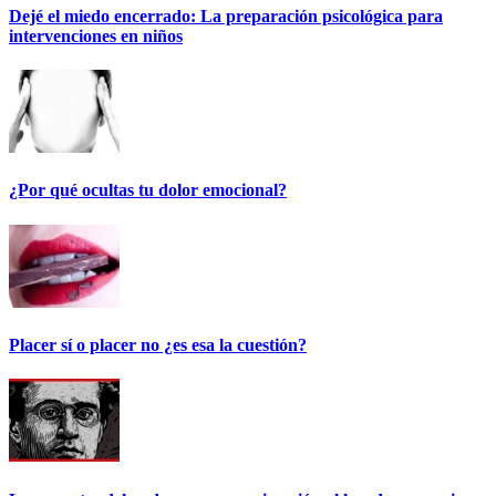
Dejé el miedo encerrado: La preparación psicológica para
intervenciones en niños
¿Por qué ocultas tu dolor emocional?
Placer sí o placer no ¿es esa la cuestión?