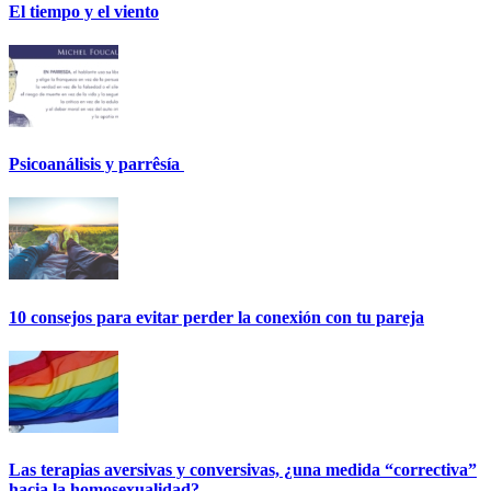
El tiempo y el viento
Psicoanálisis y parrêsía
10 consejos para evitar perder la conexión con tu pareja
Las terapias aversivas y conversivas, ¿una medida “correctiva”
hacia la homosexualidad?