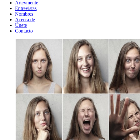
Arte
y
mente
Entrevistas
Nombres
Acerca de
Únete
Contacto