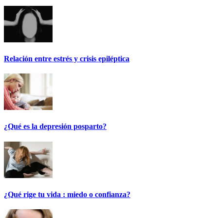
Relación entre estrés y crisis epiléptica
¿Qué es la depresión posparto?
¿Qué rige tu vida : miedo o confianza?