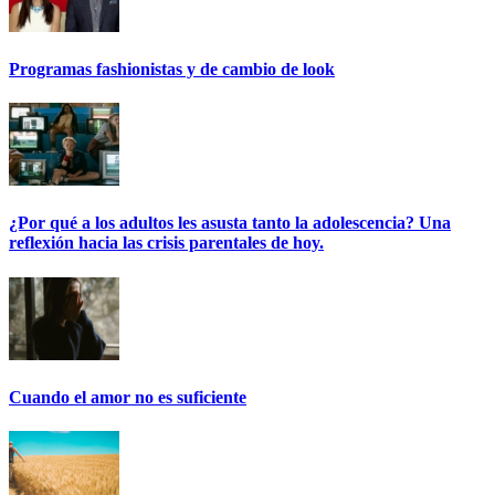
Programas fashionistas y de cambio de look
¿Por qué a los adultos les asusta tanto la adolescencia? Una
reflexión hacia las crisis parentales de hoy.
Cuando el amor no es suficiente